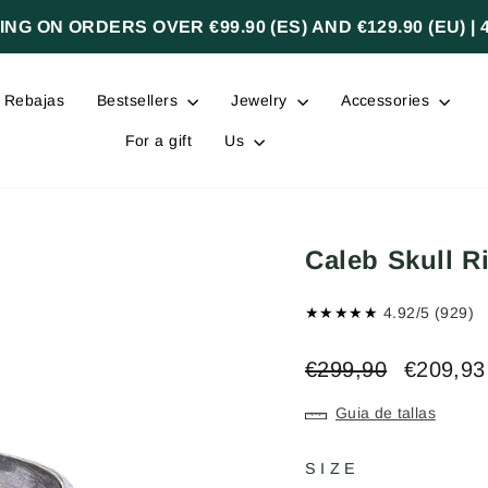
NG ON ORDERS OVER €99.90 (ES) AND €129.90 (EU) | 
Rebajas
Bestsellers
Jewelry
Accessories
For a gift
Us
Caleb Skull R
★★★★★
4.92/5 (929)
Regular
Sale
€299,90
€209,9
price
price
Guia de tallas
SIZE