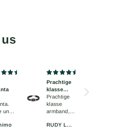
 us
Prachtige
Muy
nta
klasse
bonita
armband
Prachtige
Muy bonita
nta.
klasse
me gusta
e un
armband,ik
mucho
ño y
ben zeer
nimo
RUDY LENAERTS
Juan Jose Morillo Martínez
calidad
tevreden.Supermooi!