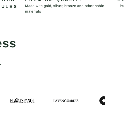
Made with gold, silver, bronze and other noble
Limited
RULES
materials
ess
"