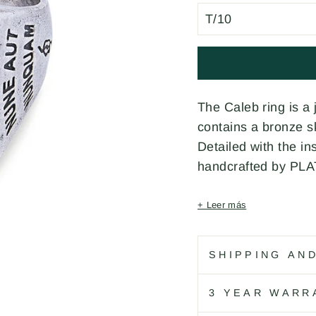
The Caleb ring is a
contains a bronze sk
Detailed with the i
handcrafted by PL
+ Leer más
Código: SR018X T/1
SHIPPING AN
3 YEAR WARR