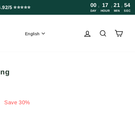
00
17
21
53
4.92/5 ⭐⭐⭐⭐⭐
:
:
:
DAY
HOUR
MIN
SEC
Language
Log in
Search
Cart
English
ing
3
Save 30%