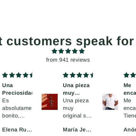
t customers speak for
from 941 reviews
Una
Una pieza
Me
Preciosidad
muy
enca
Es
original y
Una pieza
Me
absolutamente
hermosa
muy
enca
bonito,
original se
Tien
elegante y
ve de
dise
Elena Rubio Ares
María Jesús García Moar
Anó
muy
material
una 