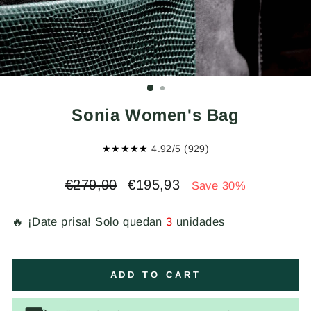
Sonia Women's Bag
★★★★★
4.92/5 (929)
Regular
Sale
€279,90
€195,93
Save 30%
price
price
🔥 ¡Date prisa! Solo quedan
3
unidades
ADD TO CART