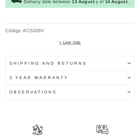
⛟
Delivery date between
13 August
y el
14 August.
Código: ACS028V
+ Leer más
SHIPPING AND RETURNS
3 YEAR WARRANTY
OBSERVATIONS