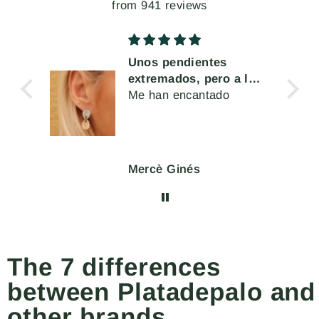
from 941 reviews
Unos pendientes
cta
extremados, pero a la
a o
vez muy cómodos de
Me han encantado
s
llevar
Mercè Ginés
The 7 differences
between Platadepalo and
other brands