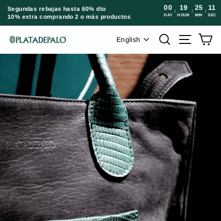
Skip
00
19
25
11
Segundas rebajas hasta 60% dto
:
:
:
DAY
HOUR
MIN
SEC
10% extra comprando 2 o más productos
to
content
Language
Search
Site navi
Ca
English