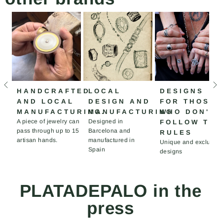
HANDCRAFTED
LOCAL
DESIGNS
AND LOCAL
DESIGN AND
FOR THOSE
MANUFACTURING.
MANUFACTURING
WHO DON'T
A piece of jewelry can
Designed in
FOLLOW TH
pass through up to 15
Barcelona and
RULES
artisan hands.
manufactured in
Unique and exclusiv
Spain
designs
PLATADEPALO in the
press