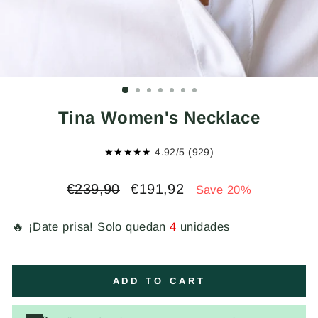
Tina Women's Necklace
★★★★★
4.92/5 (929)
Regular
Sale
€239,90
€191,92
Save 20%
price
price
🔥 ¡Date prisa! Solo quedan
4
unidades
ADD TO CART