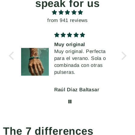
speak for us
from 941 reviews
Muy original
Unos pendie
Muy original. Perfecta
extremados, 
para el verano. Sola o
vez muy có
Me han enca
combinada con otras
llevar
pulseras.
Raúl Díaz Baltasar
Mercè Ginés
The 7 differences