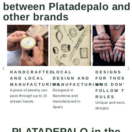
between Platadepalo and
other brands
HANDCRAFTED
LOCAL
DESIGNS
AND LOCAL
DESIGN AND
FOR THOSE
MANUFACTURING.
MANUFACTURING
WHO DON'T
A piece of jewelry can
Designed in
FOLLOW TH
pass through up to 15
Barcelona and
RULES
artisan hands.
manufactured in
Unique and exclusiv
Spain
designs
PLATADEPALO in the