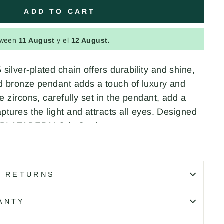
ADD TO CART
tween
11 August
y el
12 August.
ilver-plated chain offers durability and shine,
ed bronze pendant adds a touch of luxury and
te zircons, carefully set in the pendant, add a
aptures the light and attracts all eyes. Designed
y PLATADEPALO in Spain.
D RETURNS
ANTY