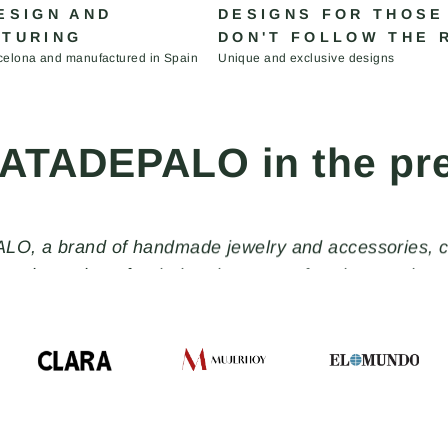
ESIGN AND
DESIGNS FOR THOSE
TURING
DON'T FOLLOW THE 
celona and manufactured in Spain
Unique and exclusive designs
ATADEPALO in the pr
O, a brand of handmade jewelry and accessories, crea
y and stand out for their uniqueness, freedom, and non