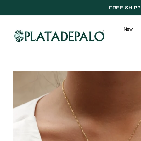
Skip
FREE SHIPPI
to
content
New