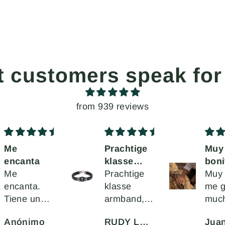
t customers speak for
from 939 reviews
Prachtige
Muy
EXC
klasse
bonita
PLA
armband
Prachtige
Muy bonita,
!!!
Artí
klasse
me gusta
exce
armband,ik
mucho
en c
ben zeer
y di
RUDY LENAERTS
Juan Jose Morillo Martínez
Anó
tevreden.Supermooi!
Aten