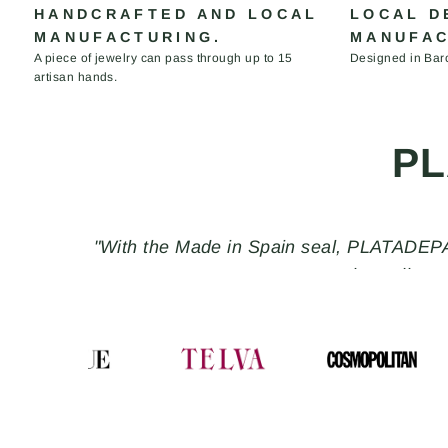
HANDCRAFTED AND LOCAL
LOCAL D
MANUFACTURING.
MANUFAC
A piece of jewelry can pass through up to 15
Designed in Bar
artisan hands.
PL
"With the Made in Spain seal, PLATADEPAL
the ordinar