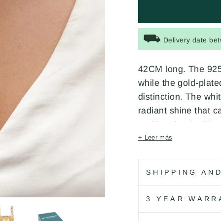
⛟
Delivery date be
42CM long. The 925 s
while the gold-plat
distinction. The whi
radiant shine that c
and handcrafted b
+ Leer más
Código: WN188G
SHIPPING AN
3 YEAR WARR