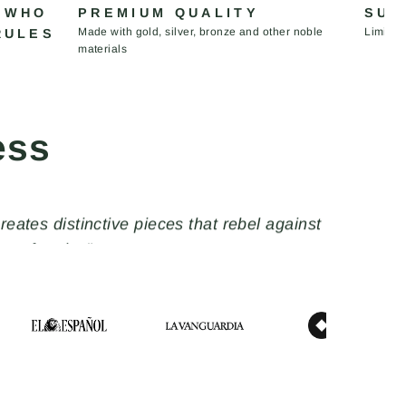
 WHO
PREMIUM QUALITY
SUS
Made with gold, silver, bronze and other noble
Limited
RULES
materials
ess
tes distinctive pieces that rebel against
conformity."