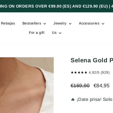
NG ON ORDERS OVER €99.90 (ES) AND €129.90 (EU) | 
Rebajas
Bestsellers
Jewelry
Accessories
For a gift
Us
Selena Gold 
★★★★★
4.92/5 (929)
Regular
Sale
€169,90
€84,95
price
price
🔥 ¡Date prisa! So