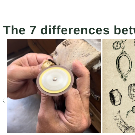
muy bueno,
espectacular.
me encanta
The 7 differences be