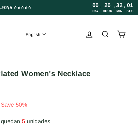
00
20
32
00
4.92/5 ⭐⭐⭐⭐⭐
:
:
:
DAY
HOUR
MIN
SEC
Language
Log in
Search
Cart
English
Plated Women's Necklace
Save 50%
lo quedan
5
unidades