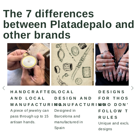
The 7 differences
between Platadepalo and
other brands
HANDCRAFTED
LOCAL
DESIGNS
AND LOCAL
DESIGN AND
FOR THOSE
MANUFACTURING.
MANUFACTURING
WHO DON'T
A piece of jewelry can
Designed in
FOLLOW TH
pass through up to 15
Barcelona and
RULES
artisan hands.
manufactured in
Unique and exclusiv
Spain
designs