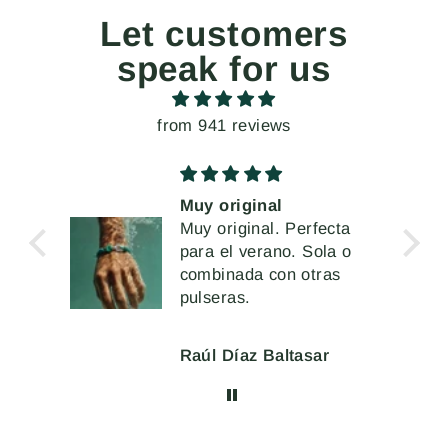
Let customers
speak for us
from 941 reviews
Muy original
Unos pendie
Muy original. Perfecta
extremados, 
para el verano. Sola o
vez muy có
Me han enca
combinada con otras
llevar
pulseras.
Raúl Díaz Baltasar
Mercè Ginés