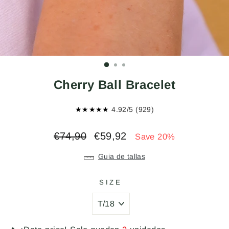
Cherry Ball Bracelet
★★★★★
4.92/5 (929)
Regular
Sale
€74,90
€59,92
Save 20%
price
price
Guia de tallas
SIZE